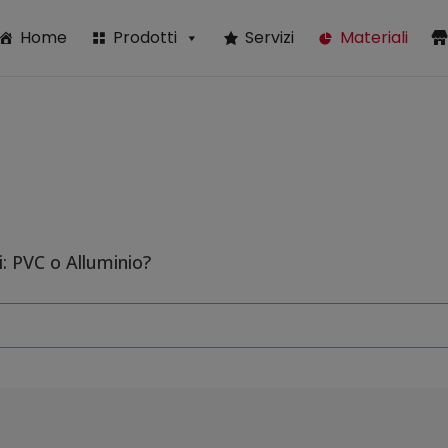
modal-check
Home
Prodotti
Servizi
Materiali
si: PVC o Alluminio?