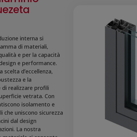
uezeta
uzione interna si
gamma di materiali,
qualità e per la capacità
i design e performance.
a scelta d’eccellenza,
bustezza e la
di realizzare profili
uperficie vetrata. Con
antiscono isolamento e
ali che uniscono sicurezza
cini dal design
zioni. La nostra