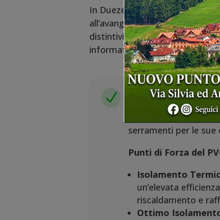
In Duezeta Serramenti, ti offri
all’avanguardia come il PVC e l’
distintivi che li rendono ideali
informata per la tua casa.
Finestre in
N
Il
PVC (Poli Vinil Clor
serramenti per le sue 
Punti di Forza del PV
Isolamento Termic
un’elevata efficienz
riscaldamento e raf
Ottimo Isolamento