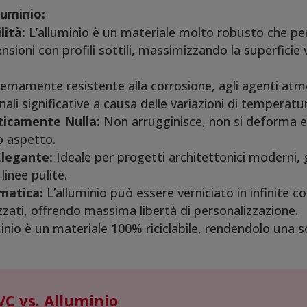
luminio:
lità:
L’alluminio è un materiale molto robusto che per
ensioni con profili sottili, massimizzando la superficie 
emamente resistente alla corrosione, agli agenti atmo
ali significative a causa delle variazioni di temperatu
icamente Nulla:
Non arrugginisce, non si deforma e 
o aspetto.
Elegante:
Ideale per progetti architettonici moderni, gr
 linee pulite.
matica:
L’alluminio può essere verniciato in infinite co
zzati, offrendo massima libertà di personalizzazione.
inio è un materiale 100% riciclabile, rendendolo una s
C vs. Alluminio