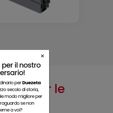
✕
 per il nostro
ersario!
rdinario per
Duezeta
fetta per le
zo secolo di storia,
ale modo migliore per
traguardo se non
ieme a voi?