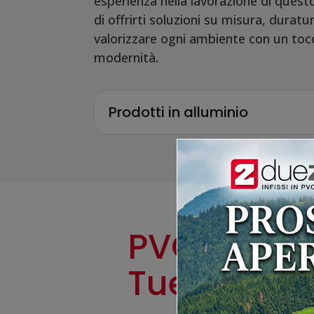
esperienza nella lavorazione di quest
di offrirti soluzioni su misura, durat
valorizzare ogni ambiente con un toc
modernità.
Prodotti in alluminio
PVC o Allum
Tue Finest