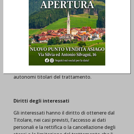
Suoi dati per le finalità di cui lett. a), della
presente informativa, per quanto di loro
rispettiva e specifica competenza, a Enti di
accreditamento, Organismi di certificazione,
Ministeri, Istituti, Associazioni e, in generale,
ad ogni soggetto pubblico o privato rispetto ai
quali la comunicazione sia obbligatoria per
legge o in virtù di accordi bilaterali per
l’espletamento delle suddette finalità. Detti
soggetti tratteranno i dati nella loro qualità di
autonomi titolari del trattamento.
Diritti degli interessati
Gli interessati hanno il diritto di ottenere dal
Titolare, nei casi previsti, l’accesso ai dati
personali e la rettifica o la cancellazione degli