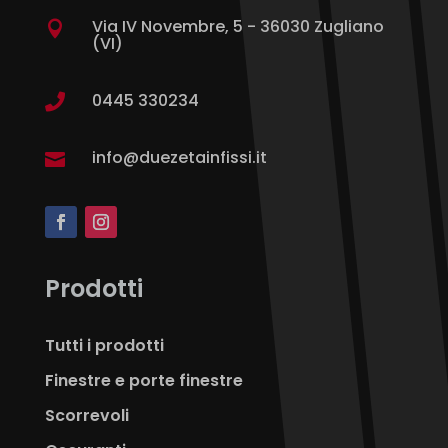
Via IV Novembre, 5 - 36030 Zugliano

(VI)
0445 330234

info@duezetainfissi.it

Prodotti
Tutti i prodotti
Finestre e porte finestre
Scorrevoli