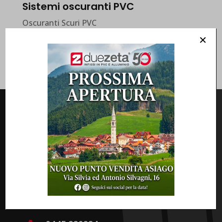
Sistemi oscuranti PVC
Oscuranti Scuri PVC
✕
duezeta infissi srl
Vendita e progettazione su misura di infissi e
serramenti in PVC e alluminio
Via IV Novembre, 5 - 36030 Zugliano

(VI)