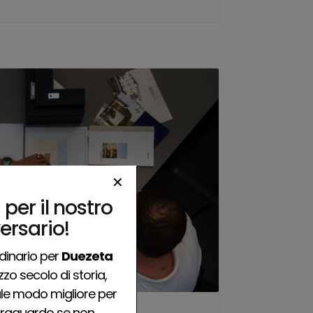
✕
 per il nostro
ersario!
rdinario per
Duezeta
zo secolo di storia,
ale modo migliore per
traguardo se non