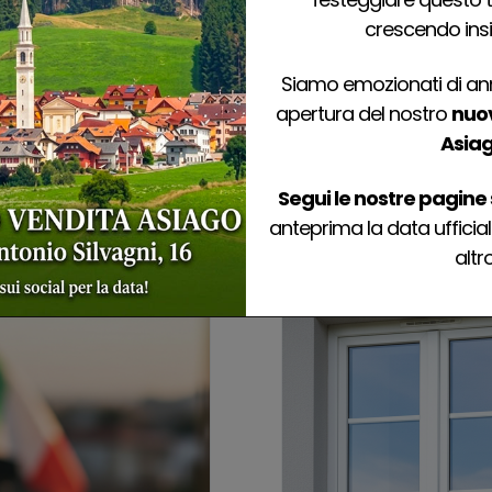
nti
crescendo ins
ezeta, non dovrai più
Ogni singola finestra, 
Siamo emozionati di ann
unica per valorizzare la
su misura
apertura del nostro
nuov
are.
Asia
Segui le nostre pagine 
anteprima la data ufficial
altro