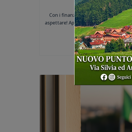
Finanziame
Con i finanziamenti personalizzati Du
aspettare! Approfitta di un'opportunità 
tua casa e risparmi