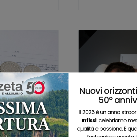
Nuovi orizzonti
50° anniv
Il 2026 è un anno strao
Infissi
: celebriamo mez
qualità e passione. E qu
festeggiare questo 