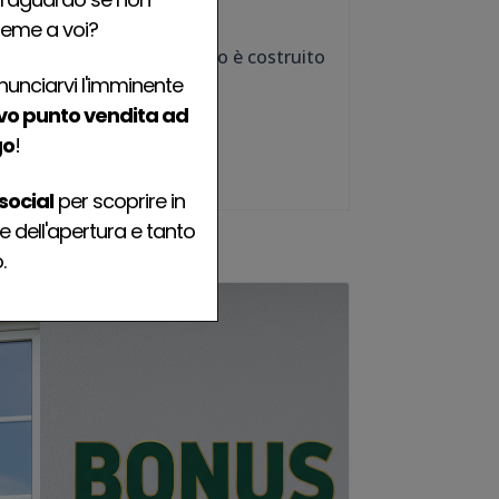
Su misura
ieme a voi?
ogni infisso che realizziamo è costruito
unciarvi l'imminente
, specificatamente per te
o punto vendita ad
go
!
social
per scoprire in
e dell'apertura e tanto
.