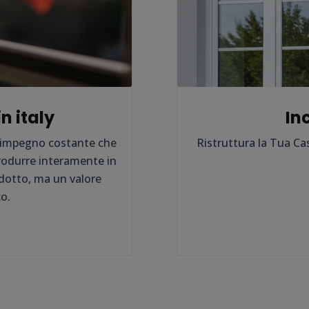
n italy
Inc
n impegno costante che
Ristruttura la Tua Cas
produrre interamente in
odotto, ma un valore
o.