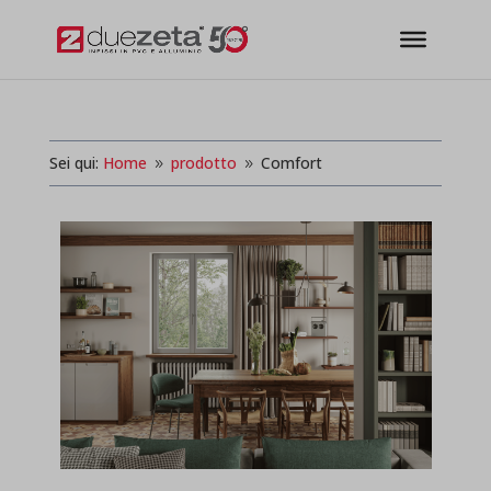
modal-check
Sei qui:
Home
prodotto
Comfort
9
9