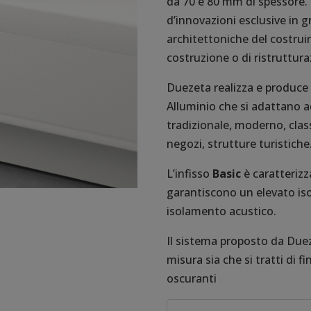
da 70 e 80 mm di spessore
d’innovazioni esclusive in g
architettoniche del costruir
costruzione o di ristruttura
Duezeta realizza e produce i
Alluminio che si adattano a
tradizionale, moderno, classi
negozi, strutture turistiche
L’infisso
Basic
è caratterizz
garantiscono un elevato i
isolamento acustico.
Il sistema proposto da Duez
misura sia che si tratti di f
oscuranti