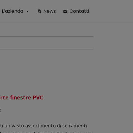
L’azienda
News
Contatti
orte finestre PVC
c
enti un vasto assortimento di serramenti