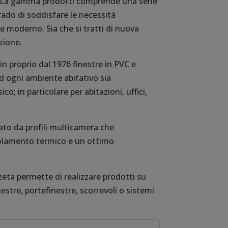
. La gamma prodotti comprende una serie
rado di soddisfare le necessità
e moderno. Sia che si tratti di nuova
zione.
n proprio dal 1976 finestre in PVC e
d ogni ambiente abitativo sia
co; in particolare per abitazioni, uffici,
.
ato da profili multicamera che
solamento termico e un ottimo
eta permette di realizzare prodotti su
inestre, portefinestre, scorrevoli o sistemi