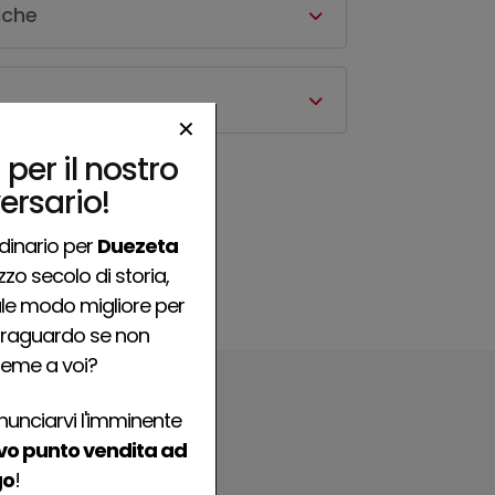
iche
✕
 per il nostro
ersario!
rdinario per
Duezeta
zo secolo di storia,
ale modo migliore per
traguardo se non
ieme a voi?
unciarvi l'imminente
o punto vendita ad
go
!