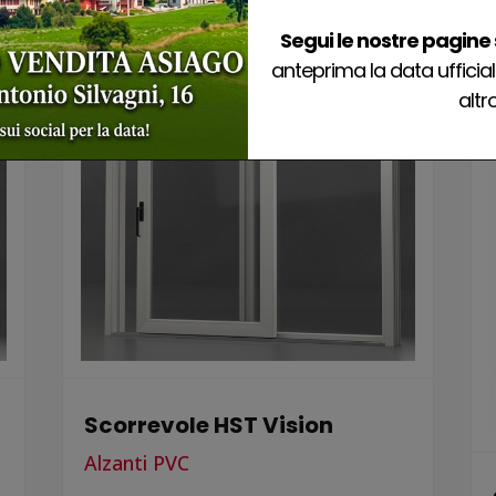
Segui le nostre pagine 
anteprima la data ufficial
altro
Scorrevole HST Vision
Alzanti PVC